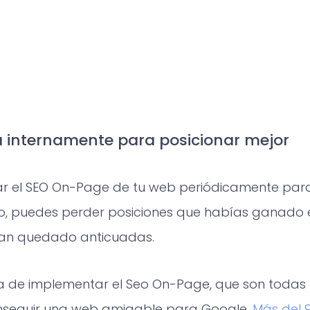
 internamente para posicionar mejor
izar el SEO On-Page de tu web periódicamente par
io, puedes perder posiciones que habías ganado e
 han quedado anticuadas.
 de implementar el Seo On-Page, que son todas l
nseguir una web amigable para Google.
Más del 9