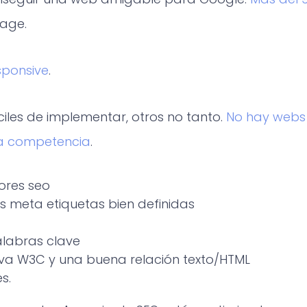
Page.
sponsive
.
ciles de implementar, otros no tanto.
No hay webs 
la competencia
.
ores seo
s meta etiquetas bien definidas
alabras clave
iva W3C y una buena relación texto/HTML
s.